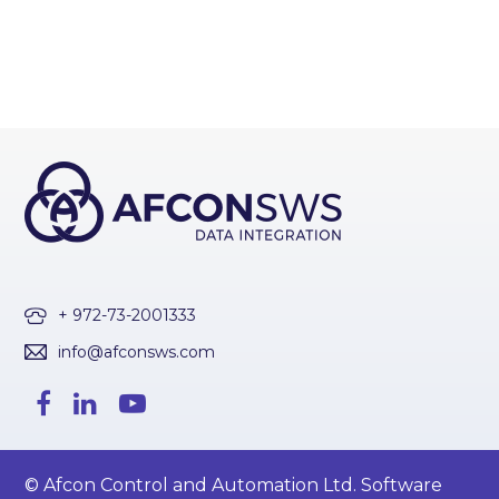
+ 972-73-2001333
info@afconsws.com
© Afcon Control and Automation Ltd. Software